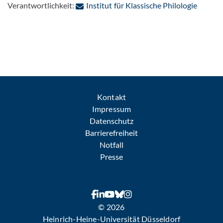
: Per E
Verantwortlichkeit:
Institut für Klassische Philologie
Kontakt
Impressum
Datenschutz
Barrierefreiheit
Notfall
Presse
© 2026
Heinrich-Heine-Universität Düsseldorf