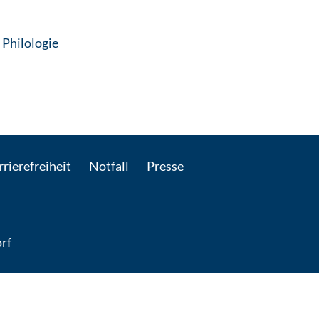
: Per E-Mail kontaktieren
 Philologie
rierefreiheit
Notfall
Presse
rf