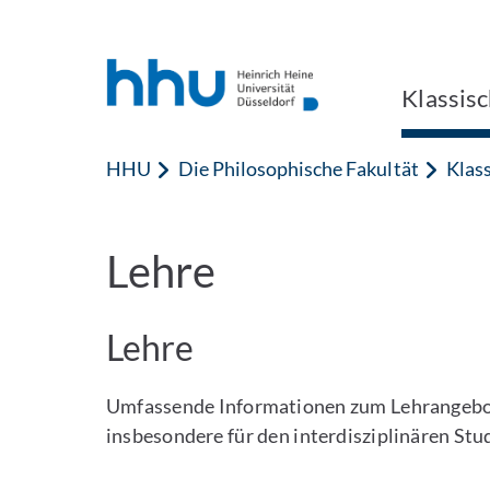
Zum Inhalt springen
Zur Suche springen
Klassisc
HHU
Die Philosophische Fakultät
Klass
Lehre
Lehre
Umfassende Informationen zum Lehrangebot d
insbesondere für den interdisziplinären Stu